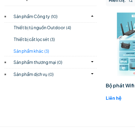
Hiển thị:
12
Sản phẩm Công ty
)
(10
Thiết bị tủ nguồn Outdoor
)
(4
Thiết bị cắt lọc sét
)
(3
Sản phẩm khác
)
(3
Sản phẩm thương mại
)
(0
Sản phẩm dịch vụ
)
(0
Bộ phát Wif
Liên hệ