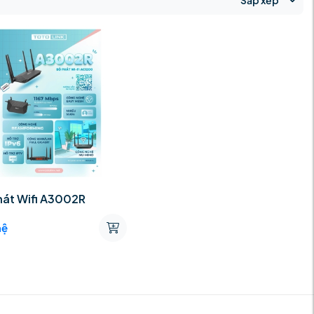
Sắp xếp
hát Wifi A3002R
hệ