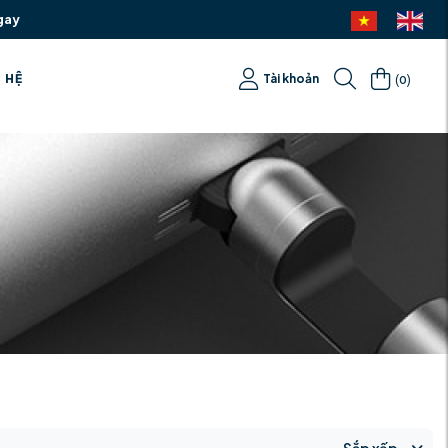
gay
(
)
N HỆ
Tài khoản
0