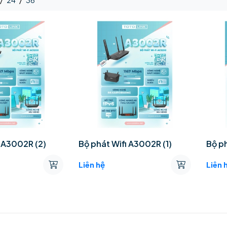
/
24
/
36
i A3002R (2)
Bộ phát Wifi A3002R (1)
Bộ p
Liên hệ
Liên 