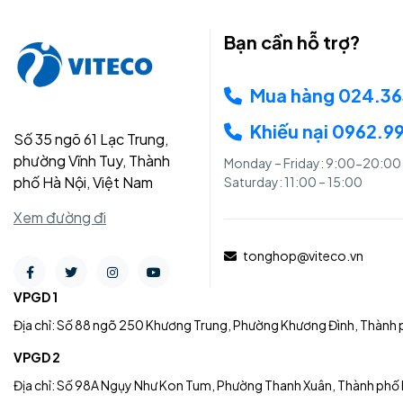
Bạn cần hỗ trợ?
Mua hàng 024.3
Khiếu nại 0962.9
Số 35 ngõ 61 Lạc Trung,
phường Vĩnh Tuy, Thành
Monday – Friday: 9:00-20:00
phố Hà Nội, Việt Nam
Saturday: 11:00 – 15:00
Xem đường đi
tonghop@viteco.vn
VPGD 1
Địa chỉ: Số 88 ngõ 250 Khương Trung, Phường Khương Đình, Thành 
VPGD 2
Địa chỉ: Số 98A Ngụy Như Kon Tum, Phường Thanh Xuân, Thành phố 