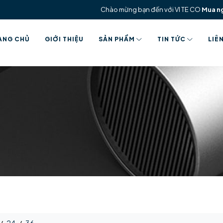
Chào mừng bạn đến với VI TE CO
Mua n
ANG CHỦ
GIỚI THIỆU
SẢN PHẨM
TIN TỨC
LIÊ