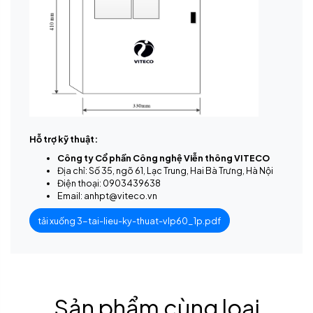
Hỗ trợ kỹ thuật:
Công ty Cổ phần Công nghệ Viễn thông VITECO
Địa chỉ: Số 35, ngõ 61, Lạc Trung, Hai Bà Trưng, Hà Nội
Điện thoại: 0903439638
Email: anhpt@viteco.vn
tải xuống 3-tai-lieu-ky-thuat-vlp60_1p.pdf
Sản phẩm cùng loại