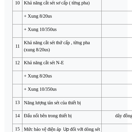
10
Khả năng cắt sét sơ cấp ( từng pha)
+ Xung 8/20us
+ Xung 10/350us
Khả năng cắt sét thứ cấp , từng pha
11
(xung 8/20us)
12
Khả năng cắt sét N-E
+ Xung 8/20us
+ Xung 10/350us
13
Năng lượng tản sét của thiết bị
14
Đấu nối bên trong thiết bị
dây đồng
Up
15
Mức bảo vệ điện áp
đối với dòng sét