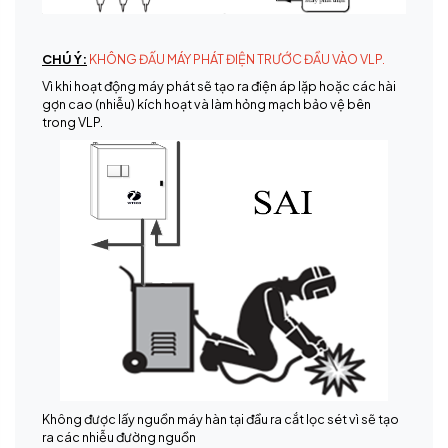
CHÚ Ý:
KHÔNG ĐẤU MÁY PHÁT ĐIỆN TRƯỚC ĐẦU VÀO VLP.
Vì khi hoạt động máy phát sẽ tạo ra điện áp lặp hoặc các hài
gợn cao (nhiễu) kích hoạt và làm hỏng mạch bảo vệ bên
trong VLP.
Không được lấy nguồn máy hàn tại đầu ra cắt lọc sét vì sẽ tạo
ra các nhiễu đường nguồn