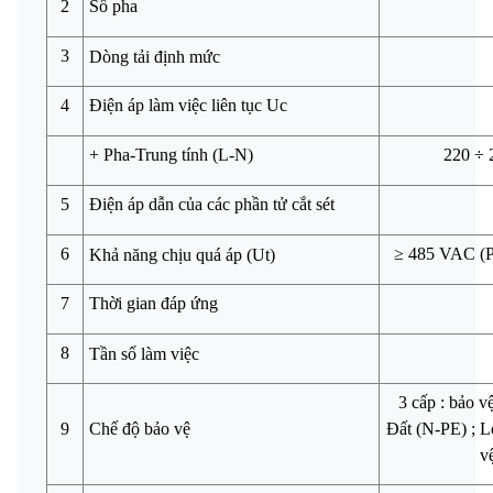
2
Số pha
3
Dòng tải định mức
4
Điện áp làm việc liên tục Uc
+ Pha-Trung tính (L-N)
220 ÷
5
Điện áp dẫn của các phần tử cắt sét
6
≥ 485 VAC (Ph
Khả năng chịu quá áp (Ut)
7
Thời gian đáp ứng
8
Tần số làm việc
3 cấp : bảo v
9
Chế độ bảo vệ
Đất (N-PE) ; L
v