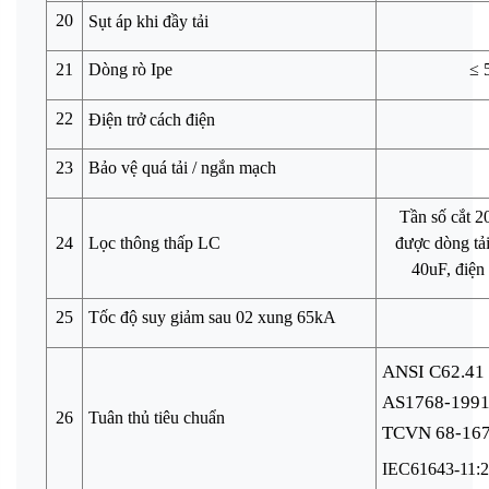
20
Sụt áp khi đầy tải
21
Dòng rò Ipe
≤ 
22
Điện trở cách điện
23
Bảo vệ quá tải / ngắn mạch
Tần số cắt 
24
Lọc thông thấp LC
được dòng tải
40uF, điện
25
Tốc độ suy giảm sau 02 xung 65kA
ANSI C62.41 c
AS1768-1991 
26
Tuân thủ tiêu chuẩn
TCVN 68-167
IEC61643-11: