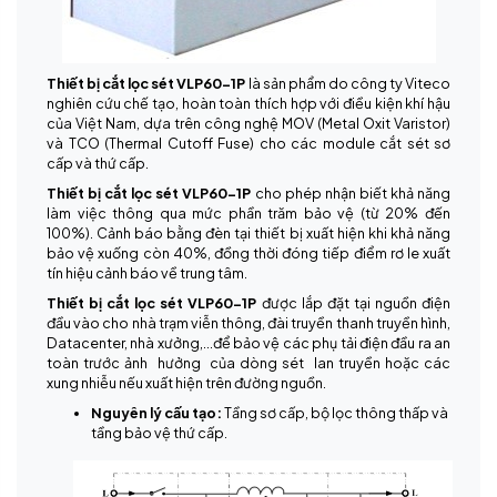
Thiết bị cắt lọc sét VLP60-1P
là sản phẩm do công ty Viteco
nghiên cứu chế tạo, hoàn toàn thích hợp với điều kiện khí hậu
của Việt Nam, dựa trên công nghệ MOV (Metal Oxit Varistor)
và TCO (Thermal Cutoff Fuse) cho các module cắt sét sơ
cấp và thứ cấp.
Thiết bị cắt lọc sét VLP60-1P
cho phép nhận biết khả năng
làm việc thông qua mức phần trăm bảo vệ (từ 20% đến
100%). Cảnh báo bằng đèn tại thiết bị xuất hiện khi khả năng
bảo vệ xuống còn 40%, đồng thời đóng tiếp điểm rơ le xuất
tín hiệu cảnh báo về trung tâm.
Thiết bị cắt lọc sét VLP60-1P
được lắp đặt tại nguồn điện
đầu vào cho nhà trạm viễn thông, đài truyền thanh truyền hình,
Datacenter, nhà xưởng,…để bảo vệ các phụ tải điện đầu ra an
toàn trước ảnh hưởng của dòng sét lan truyền hoặc các
xung nhiễu nếu xuất hiện trên đường nguồn.
Nguyên lý cấu tạo:
Tầng sơ cấp, bộ lọc thông thấp và
tầng bảo vệ thứ cấp.