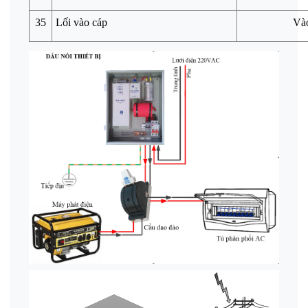
35
Lối vào cáp
Vào