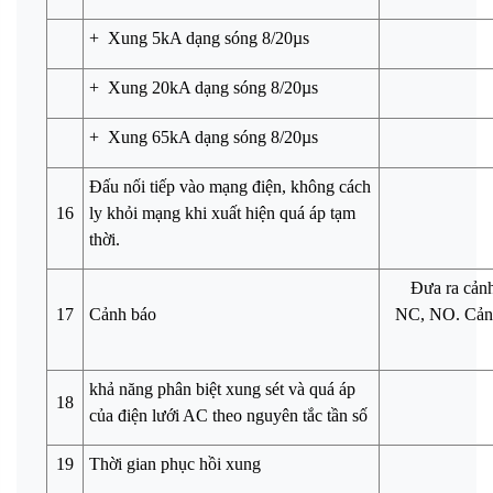
+
Xung 5kA dạng sóng 8/20µs
+
Xung 20kA dạng sóng 8/20µs
+
Xung 65kA dạng sóng 8/20µs
Đấu nối tiếp vào mạng điện, không cách
16
ly khỏi mạng khi xuất hiện quá áp tạm
thời.
Đưa ra cảnh
17
Cảnh báo
NC, NO. Cản
khả năng phân biệt xung sét và quá áp
18
của điện lưới AC theo nguyên tắc tần số
19
Thời gian phục hồi xung