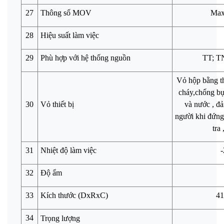
27
Thông số MOV
Max
28
Hiệu suất làm việc
29
Phù hợp với hệ thống nguồn
TT; T
Vỏ hộp bằng th
cháy,chống bụi
30
Vỏ thiết bị
và nước , đả
người khi đứng
tra
31
Nhiệt độ làm việc
-
32
Độ ẩm
33
Kích thước (DxRxC)
4
34
Trọng lượng