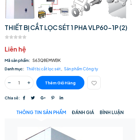
THIẾT BỊ CẮT LỌC SÉT 1 PHA VLP60-1P (2)
Liên hệ
Mã sản phẩm:
S63Q8EMWBK
Danh mục:
Thiết bị cắt lọc sét
,
Sản phẩm Công ty
Thêm Giỏ Hàng
Chia sẻ:
THÔNG TIN SẢN PHẨM
ĐÁNH GIÁ
BÌNH LUẬN